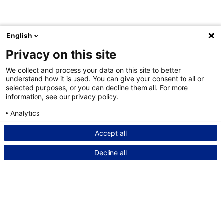
English
Privacy on this site
We collect and process your data on this site to better
understand how it is used. You can give your consent to all or
selected purposes, or you can decline them all. For more
information, see our privacy policy.
Analytics
Consent details
Privacy policy
Accept all
Decline all
Powered by