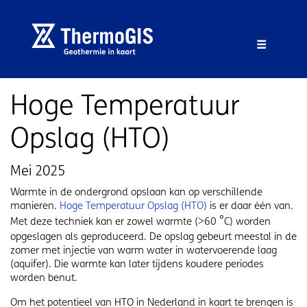
Overslaan en naar de inhoud gaan
Overslaan en naar de footer gaan
Menu 
Hoge Temperatuur
Opslag (HTO)
Mei 2025
Warmte in de ondergrond opslaan kan op verschillende
manieren.
Hoge Temperatuur Opslag (HTO)
is er daar één van.
°
Met deze techniek kan er zowel warmte (>60
C) worden
opgeslagen als geproduceerd. De opslag gebeurt meestal in de
zomer met injectie van warm water in watervoerende laag
(aquifer). Die warmte kan later tijdens koudere periodes
worden benut.
Om het potentieel van HTO in Nederland in kaart te brengen is