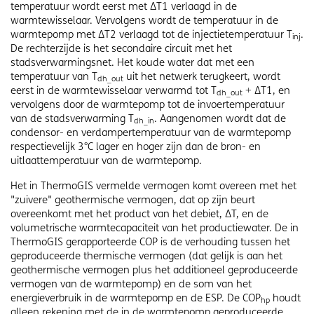
temperatuur wordt eerst met ΔT1 verlaagd in de
warmtewisselaar. Vervolgens wordt de temperatuur in de
warmtepomp met ΔT2 verlaagd tot de injectietemperatuur T
.
inj
De rechterzijde is het secondaire circuit met het
stadsverwarmingsnet. Het koude water dat met een
temperatuur van T
uit het netwerk terugkeert, wordt
dh_out
eerst in de warmtewisselaar verwarmd tot T
+ ΔT1, en
dh_out
vervolgens door de warmtepomp tot de invoertemperatuur
van de stadsverwarming T
. Aangenomen wordt dat de
dh_in
condensor- en verdampertemperatuur van de warmtepomp
respectievelijk 3°C lager en hoger zijn dan de bron- en
uitlaattemperatuur van de warmtepomp.
Het in ThermoGIS vermelde vermogen komt overeen met het
"zuivere" geothermische vermogen, dat op zijn beurt
overeenkomt met het product van het debiet, ΔT, en de
volumetrische warmtecapaciteit van het productiewater. De in
ThermoGIS gerapporteerde COP is de verhouding tussen het
geproduceerde thermische vermogen (dat gelijk is aan het
geothermische vermogen plus het additioneel geproduceerde
vermogen van de warmtepomp) en de som van het
energieverbruik in de warmtepomp en de ESP. De COP
houdt
hp
alleen rekening met de in de warmtepomp geproduceerde