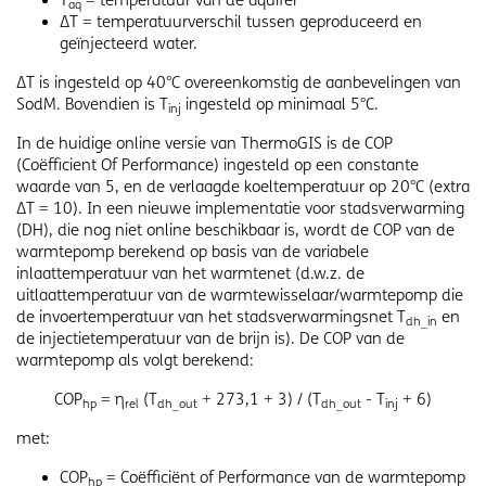
T
= temperatuur van de aquifer
aq
ΔT = temperatuurverschil tussen geproduceerd en
geïnjecteerd water.
ΔT is ingesteld op 40°C overeenkomstig de aanbevelingen van
SodM. Bovendien is T
ingesteld op minimaal 5°C.
inj
In de huidige online versie van ThermoGIS is de COP
(Coëfficient Of Performance) ingesteld op een constante
waarde van 5, en de verlaagde koeltemperatuur op 20°C (extra
ΔT = 10). In een nieuwe implementatie voor stadsverwarming
(DH), die nog niet online beschikbaar is, wordt de COP van de
warmtepomp berekend op basis van de variabele
inlaattemperatuur van het warmtenet (d.w.z. de
uitlaattemperatuur van de warmtewisselaar/warmtepomp die
de invoertemperatuur van het stadsverwarmingsnet T
en
dh_in
de injectietemperatuur van de brijn is). De COP van de
warmtepomp als volgt berekend:
COP
= η
(T
+ 273,1 + 3) / (T
- T
+ 6)
hp
rel
dh_out
dh_out
inj
met:
COP
= Coëfficiënt of Performance van de warmtepomp
hp