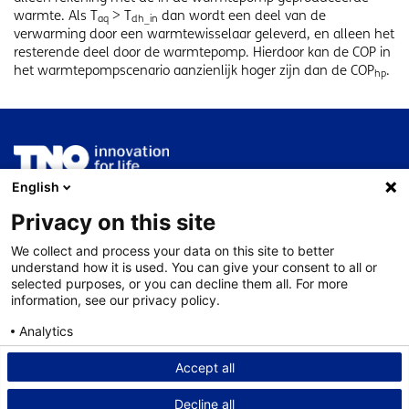
warmte. Als T
> T
dan wordt een deel van de
aq
dh_in
verwarming door een warmtewisselaar geleverd, en alleen het
resterende deel door de warmtepomp. Hierdoor kan de COP in
het warmtepompscenario aanzienlijk hoger zijn dan de COP
.
hp
English
ThermoGIS wordt ontwikkeld en beheerd door
TNO
Geologische Dienst Nederland
.
Privacy on this site
We collect and process your data on this site to better
Service
understand how it is used. You can give your consent to all or
selected purposes, or you can decline them all. For more
Nieuws
information, see our privacy policy.
Contact
Analytics
Disclaimer
Consent details
Privacy policy
Accept all
Privacy statement
Decline all
Cookies