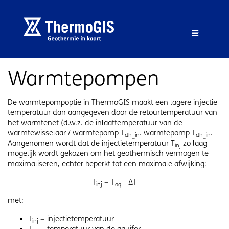
Overslaan en naar de inhoud gaan
Overslaan en naar de footer gaan
Menu 
Warmtepompen
De warmtepompoptie in ThermoGIS maakt een lagere injectie
temperatuur dan aangegeven door de retourtemperatuur van
het warmtenet (d.w.z. de inlaattemperatuur van de
warmtewisselaar / warmtepomp T
. warmtepomp T
.
dh_in
dh_in
Aangenomen wordt dat de injectietemperatuur T
zo laag
inj
mogelijk wordt gekozen om het geothermisch vermogen te
maximaliseren, echter beperkt tot een maximale afwijking:
T
= T
- ΔT
inj
aq
met:
T
= injectietemperatuur
inj