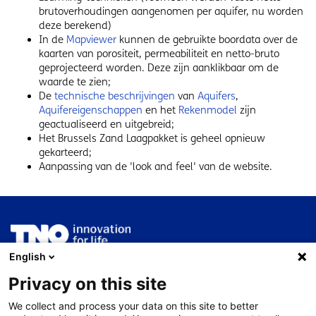
brutoverhoudingen aangenomen per aquifer, nu worden
deze berekend)
In de
Mapviewer
kunnen de gebruikte boordata over de
kaarten van porositeit, permeabiliteit en netto-bruto
geprojecteerd worden. Deze zijn aanklikbaar om de
waarde te zien;
De
technische beschrijvingen
van
Aquifers
,
Aquifereigenschappen
en het
Rekenmodel
zijn
geactualiseerd en uitgebreid;
Het Brussels Zand Laagpakket is geheel opnieuw
gekarteerd;
Aanpassing van de 'look and feel' van de website.
English
ThermoGIS wordt ontwikkeld en beheerd door
TNO
Geologische Dienst Nederland
.
Privacy on this site
We collect and process your data on this site to better