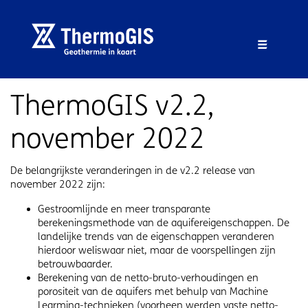
Overslaan en naar de inhoud gaan
Overslaan en naar de footer gaan
Menu 
ThermoGIS v2.2,
november 2022
De belangrijkste veranderingen in de v2.2 release van
november 2022 zijn:
Gestroomlijnde en meer transparante
berekeningsmethode van de aquifereigenschappen. De
landelijke trends van de eigenschappen veranderen
hierdoor weliswaar niet, maar de voorspellingen zijn
betrouwbaarder.
Berekening van de netto-bruto-verhoudingen en
porositeit van de aquifers met behulp van Machine
Learming-technieken (voorheen werden vaste netto-