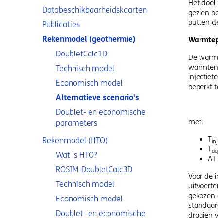
Het doel 
Databeschikbaarheidskaarten
gezien be
putten d
Publicaties
Rekenmodel (geothermie)
Warmte
DoubletCalc1D
De warmt
warmtene
Technisch model
injectie
Economisch model
beperkt 
Alternatieve scenario's
Doublet- en economische
met:
parameters
T
Rekenmodel (HTO)
inj
T
aq
Wat is HTO?
ΔT 
ROSIM-DoubletCalc3D
Voor de 
Technisch model
uitvoerte
gekozen 
Economisch model
standaard
Doublet- en economische
draaien 