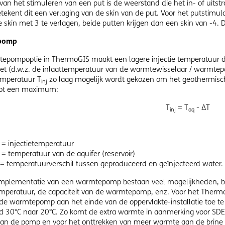
van het stimuleren van een put is de weerstand die het in- of uits
tekent dit een verlaging van de skin van de put. Voor het putstimu
e skin met 3 te verlagen, beide putten krijgen dan een skin van -4.
pomp
epompoptie in ThermoGIS maakt een lagere injectie temperatuur 
t (d.w.z. de inlaattemperatuur van de warmtewisselaar / warmte
temperatuur T
zo laag mogelijk wordt gekozen om het geothermisch
inj
tot een maximum:
T
= T
- ΔT
inj
aq
= injectietemperatuur
= temperatuur van de aquifer (reservoir)
= temperatuurverschil tussen geproduceerd en geïnjecteerd water.
implementatie van een warmtepomp bestaan veel mogelijkheden, bij
mperatuur, de capaciteit van de warmtepomp, enz. Voor het ThermoGI
de warmtepomp aan het einde van de oppervlakte-installatie toe te
 30°C naar 20°C. Zo komt de extra warmte in aanmerking voor SDE+. 
van de pomp en voor het onttrekken van meer warmte aan de brine v