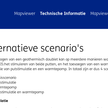
atie
Mapviewer
Technische Informatie
Mapviewe
ernatieve scenario's
ogen van een geothermisch doublet kan op meerdere manieren word
S:het stimuleren van beide putten, en het toevoegen van een warm
ie van putstimulatie en een warmtepomp. In totaal zijn er dus 4 sc
isscenario
stimulatie
rmtepomp
tstimulatie en warmtepomp
latie